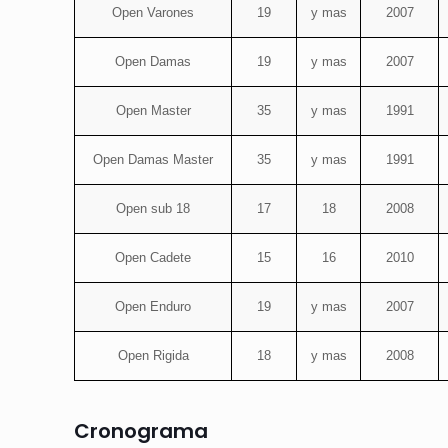
Open Varones
19
y mas
2007
Open Damas
19
y mas
2007
Open Master
35
y mas
1991
Open Damas Master
35
y mas
1991
Open sub 18
17
18
2008
Open Cadete
15
16
2010
Open Enduro
19
y mas
2007
Open Rigida
18
y mas
2008
Cronograma