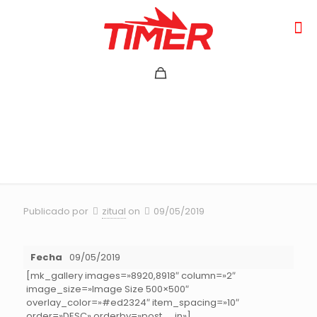
TOUR NACIONAL DH 1
FECHA SAUSALITO 2019
Publicado por
zitual
on
09/05/2019
Fecha
09/05/2019
[mk_gallery images=»8920,8918″ column=»2″
image_size=»Image Size 500×500″
overlay_color=»#ed2324″ item_spacing=»10″
order=»DESC» orderby=»post__in»]