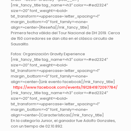
[mk_fancy_title tag_name=»h3″ color=»#ed2324″
size=»20″ font_weight=»bold»
txt_transform=»uppercase» letter_spacing=»1″
margin_bottom=»0″ font_family=»none»
align=»center»]Reseña[/mk_fancy_title]
Primera fecha válida del Tour Nacional de DH 2019. Cerca
de 150 corredores se dan cita en el clásico circuito de
Sausalito.
Fotos: Organización Gravity Experience
[mk_fancy_title tag_name=»h3″ color=»#ed2324″
size=»20″ font_weight=»bold»
txt_transform=»uppercase» letter_spacing=»1″
margin_bottom=»0″ font_family=»none»
align=»center»]Link evento facebook[/mk_fancy_title]
https://www.facebook.com/events/1912841872097784/
[mk_fancy_title tag_name=»h3″ color=»#ed2324″
size=»20″ font_weight=»bold»
txt_transform=»uppercase» letter_spacing=»1″
margin_bottom=»0″ font_family=»none»
align=»center»]Características[/mk_fancy_title]
En la categoría Junior, el ganador fue Adolfo Gonzales,
con un tiempo de 02:10.892.