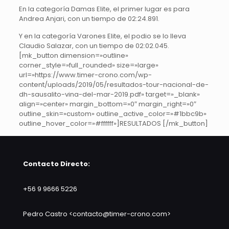
En la categoría Damas Elite, el primer lugar es para
Andrea Anjari, con un tiempo de 02:24.891.
Y en la categoría Varones Elite, el podio se lo lleva
Claudio Salazar, con un tiempo de 02:02.045.
[mk_button dimension=»outline»
corner_style=»full_rounded» size=»large»
url=»https://www.timer-crono.com/wp-
content/uploads/2019/05/resultados-tour-nacional-de-
dh-sausalito-vina-del-mar-2019.pdf» target=»_blank»
align=»center» margin_bottom=»0″ margin_right=»0″
outline_skin=»custom» outline_active_color=»#1bbc9b»
outline_hover_color=»#ffffff»]RESULTADOS [/mk_button]
Contacto Directo:
+56 9 9666 5226
Pedro Castro <contacto@timer-crono.com>