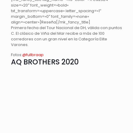
size=»20″ font_weight=»bold»
txt_transform=»uppercase» letter_spacing=»1″
margin_bottom=»0″ font_family=»none»
align=»center»]Reseña[/mk_fancy_title]
Primera fecha del Tour Nacional de DH, válida con puntos
C. El clásico de Viña del Mar recibe a más de 100
corredores con un gran nivel en la Categoría Elite
Varones.
Fotos:
@fullbraap
AQ BROTHERS 2020