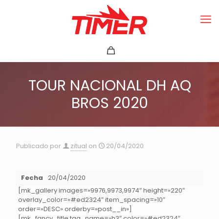
TOUR NACIONAL DH AQ
BROS 2020
Publicado por
zitual
on
20/04/2020
Fecha
20/04/2020
[mk_gallery images=»9976,9973,9974″ height=»220″
overlay_color=»#ed2324″ item_spacing=»10″
order=»DESC» orderby=»post__in»]
[mk_fancy_title tag_name=»h3″ color=»#ed2324″