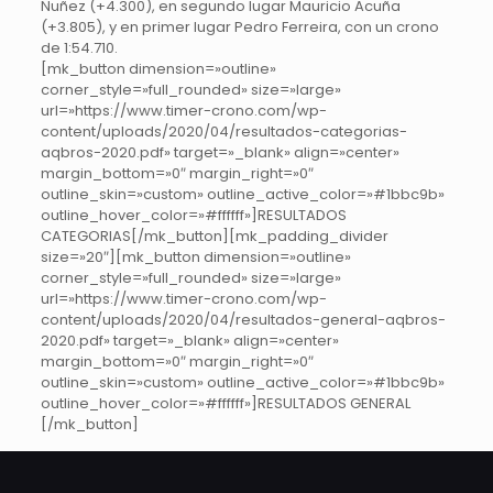
Nuñez (+4.300), en segundo lugar Mauricio Acuña
(+3.805), y en primer lugar Pedro Ferreira, con un crono
de 1:54.710.
[mk_button dimension=»outline»
corner_style=»full_rounded» size=»large»
url=»https://www.timer-crono.com/wp-
content/uploads/2020/04/resultados-categorias-
aqbros-2020.pdf» target=»_blank» align=»center»
margin_bottom=»0″ margin_right=»0″
outline_skin=»custom» outline_active_color=»#1bbc9b»
outline_hover_color=»#ffffff»]RESULTADOS
CATEGORIAS[/mk_button][mk_padding_divider
size=»20″][mk_button dimension=»outline»
corner_style=»full_rounded» size=»large»
url=»https://www.timer-crono.com/wp-
content/uploads/2020/04/resultados-general-aqbros-
2020.pdf» target=»_blank» align=»center»
margin_bottom=»0″ margin_right=»0″
outline_skin=»custom» outline_active_color=»#1bbc9b»
outline_hover_color=»#ffffff»]RESULTADOS GENERAL
[/mk_button]