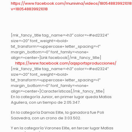
https://www.facebook.com/munivina/videos/180548839921018
v=180548839921018
[mk_fancy_title tag_name=»h3″ color=»#ed2324″
size=»20″ font_weight=»bold»
txt_transform=»uppercase» letter_spacing=»1″
margin_bottom=»0″ font_family=»none»
align=»center»]Link facebook[/mk_fancy_title]
https://www.facebook.com/aqsportsproducciones/
[mk_fancy_title tag_name=»h3″ color=»#ed2324″
size=»20″ font_weight=»bold»
txt_transform=»uppercase» letter_spacing=»1″
margin_bottom=»0″ font_family=»none»
align=»center»]Características[/mk_fancy_title]
En la categoría Junior, en primer lugar queda Matias
Aguilera, con un tiempo de 2:05.347.
En la categoría Damas Elite, la ganadora fue Poli
Saavedra, con un crono de 3:03.502.
Y en la categoría Varones Elite, en tercer lugar Matias