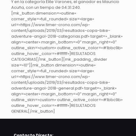
Y en la categoría Elite Varones, el ganador es Mauricio
Acuña, con un tiempo de 04:31.240.
[mk_button dimension=»outline»
corner_style=»full_rounded» size=»large»
url=»https://www.timer-crono.com/wp-
content/uploads/2019/03/resultados-copa-bike-
adventure-angol-2018-categorias.pdf» target=»_blank»
align=»center» margin_bottom=»0″ margin_right=»0″
outline_skin=»custom» outline_active_color=»#1bbc9b»
outline_hover_color=»#ffffff»]RESULTADOS
CATEGORIAS[/mk_button][mk_padding_divider
size=»10″][mk_button dimension=»outline»
corner_style=»full_rounded» size=»large»
url=»https://www.timer-crono.com/wp-
content/uploads/2019/03/resultados-copa-bike-
adventure-angol-2018-general.pdf» target=»_blank»
align=»center» margin_bottom=»0″ margin_right=»0″
outline_skin=»custom» outline_active_color=»#1bbc9b»
outline_hover_color=»#ffffff»]RESULTADOS
GENERAL[/mk_button]
Contacto Directo: