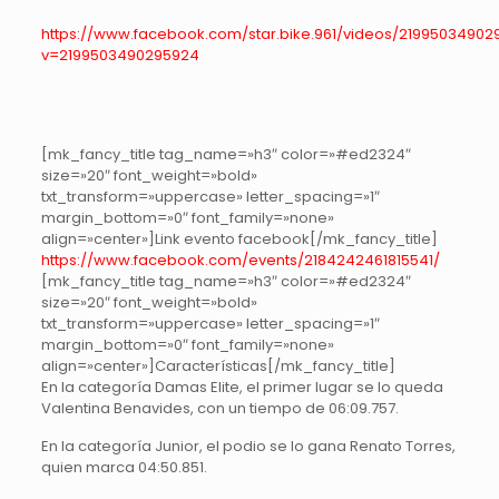
https://www.facebook.com/star.bike.961/videos/21995034902
v=2199503490295924
[mk_fancy_title tag_name=»h3″ color=»#ed2324″
size=»20″ font_weight=»bold»
txt_transform=»uppercase» letter_spacing=»1″
margin_bottom=»0″ font_family=»none»
align=»center»]Link evento facebook[/mk_fancy_title]
https://www.facebook.com/events/2184242461815541/
[mk_fancy_title tag_name=»h3″ color=»#ed2324″
size=»20″ font_weight=»bold»
txt_transform=»uppercase» letter_spacing=»1″
margin_bottom=»0″ font_family=»none»
align=»center»]Características[/mk_fancy_title]
En la categoría Damas Elite, el primer lugar se lo queda
Valentina Benavides, con un tiempo de 06:09.757.
En la categoría Junior, el podio se lo gana Renato Torres,
quien marca 04:50.851.