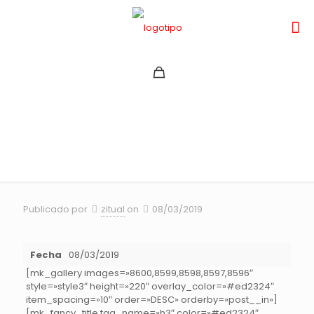
TOUR NACIONAL DE DH
2018 ANGOL
Publicado por
zitual
on
08/03/2019
Fecha
08/03/2019
[mk_gallery images=»8600,8599,8598,8597,8596″
style=»style3″ height=»220″ overlay_color=»#ed2324″
item_spacing=»10″ order=»DESC» orderby=»post__in»]
[mk_fancy_title tag_name=»h3″ color=»#ed2324″