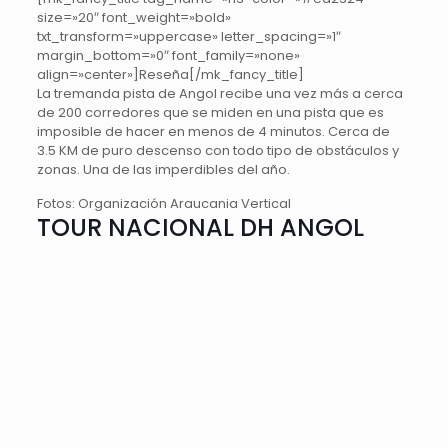
size=»20″ font_weight=»bold»
txt_transform=»uppercase» letter_spacing=»1″
margin_bottom=»0″ font_family=»none»
align=»center»]Reseña[/mk_fancy_title]
La tremanda pista de Angol recibe una vez más a cerca
de 200 corredores que se miden en una pista que es
imposible de hacer en menos de 4 minutos. Cerca de
3.5 KM de puro descenso con todo tipo de obstáculos y
zonas. Una de las imperdibles del año.
Fotos: Organización Araucania Vertical
TOUR NACIONAL DH ANGOL