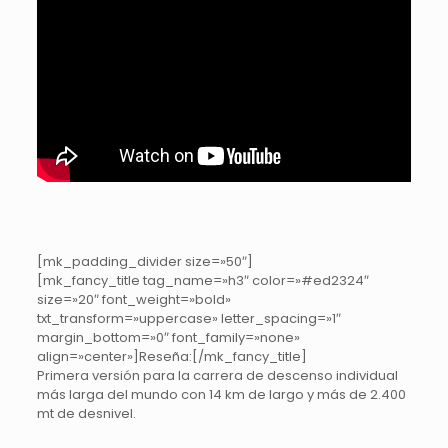
[mk_padding_divider size=»50″]
[mk_fancy_title tag_name=»h3″ color=»#ed2324″
size=»20″ font_weight=»bold»
txt_transform=»uppercase» letter_spacing=»1″
margin_bottom=»0″ font_family=»none»
align=»center»]Reseña:[/mk_fancy_title]
Primera versión para la carrera de descenso individual
más larga del mundo con 14 km de largo y más de 2.400
mt de desnivel.