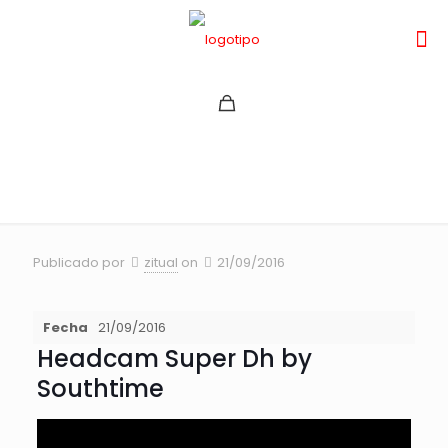
SUPER DH 2015
Publicado por
zitual
on
21/09/2016
Fecha
21/09/2016
Headcam Super Dh by
Southtime