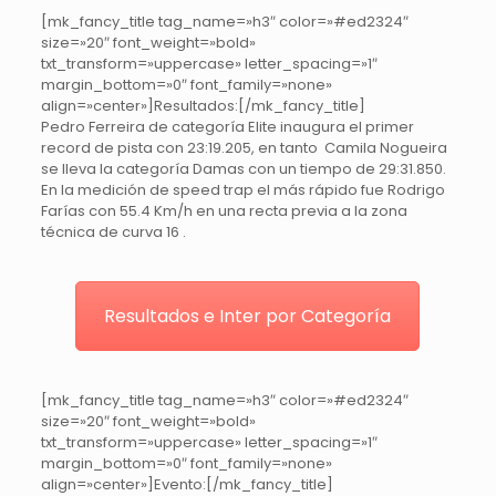
[mk_fancy_title tag_name=»h3″ color=»#ed2324″
size=»20″ font_weight=»bold»
txt_transform=»uppercase» letter_spacing=»1″
margin_bottom=»0″ font_family=»none»
align=»center»]Resultados:[/mk_fancy_title]
Pedro Ferreira de categoría Elite inaugura el primer
record de pista con 23:19.205, en tanto Camila Nogueira
se lleva la categoría Damas con un tiempo de 29:31.850.
En la medición de speed trap el más rápido fue Rodrigo
Farías con 55.4 Km/h en una recta previa a la zona
técnica de curva 16 .
Resultados e Inter por Categoría
[mk_fancy_title tag_name=»h3″ color=»#ed2324″
size=»20″ font_weight=»bold»
txt_transform=»uppercase» letter_spacing=»1″
margin_bottom=»0″ font_family=»none»
align=»center»]Evento:[/mk_fancy_title]