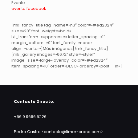
Evento:
evento facebook
[mk_fancy_title tag_name=»h3″ color=»#ed2324″
size=»20″ font_weight=»bold»
txt_transform=»uppercase» letter_spacing=»1″
margin_bottom=»0″ font_family=»none»
align=»center»]Más imágenes[/mk_fancy_title]
[mk_gallery images=»6672″ style=»style1″
image_size=»large» overlay_color=»#ed2324″
item_spacing=»10″ order=»DESC» orderby=»post__in»]
Contacto Directo:
+56 9 9666 5226
Pedro Castro <contacto@timer-crono.com>