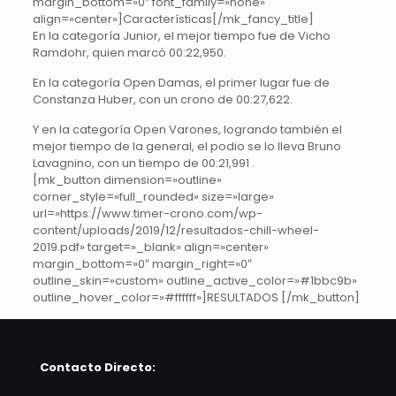
margin_bottom=»0″ font_family=»none»
align=»center»]Características[/mk_fancy_title]
En la categoría Junior, el mejor tiempo fue de Vicho
Ramdohr, quien marcó 00:22,950.
En la categoría Open Damas, el primer lugar fue de
Constanza Huber, con un crono de 00:27,622.
Y en la categoría Open Varones, logrando también el
mejor tiempo de la general, el podio se lo lleva Bruno
Lavagnino, con un tiempo de 00:21,991 .
[mk_button dimension=»outline»
corner_style=»full_rounded» size=»large»
url=»https://www.timer-crono.com/wp-
content/uploads/2019/12/resultados-chill-wheel-
2019.pdf» target=»_blank» align=»center»
margin_bottom=»0″ margin_right=»0″
outline_skin=»custom» outline_active_color=»#1bbc9b»
outline_hover_color=»#ffffff»]RESULTADOS [/mk_button]
Contacto Directo: