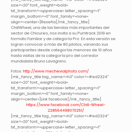
size=»20″ font_weight=»bold»
txt_transform=»uppercase» letter_spacing=»1″
margin_bottom=»0″ font_family=»none»
align=»center»]Reseña[/mk_fancy_title]
ChillWheel, una de las tiendas más importantes del
sector de Chicureo, nos invita a su Pumtrack 2019 en
formato Familiar y de categoría Pro. En esta versión se
logran convocar a más de 80 pilotos, variando sus
participantes desde categorías menores de 10 años
hasta visitas de la categoría pro del corredor
mundialista Bruno Lavagnino.
Fotos:
http://www.mechevialphoto.com/
[mk_fancy_title tag_name=»h3″ color=»#ed2324″
size=»20″ font_weight=»bold»
txt_transform=»uppercase» letter_spacing=»1″
margin_bottom=»0″ font_family=»none»
align=»center»]Link facebook[/mk_fancy_title]
https://www.facebook.com/Chill-Wheel-
228564498070251/
[mk_fancy_title tag_name=»h3″ color=»#ed2324″
size=»20″ font_weight=»bold»
txt_transform=»uppercase» letter_spacing=»1″