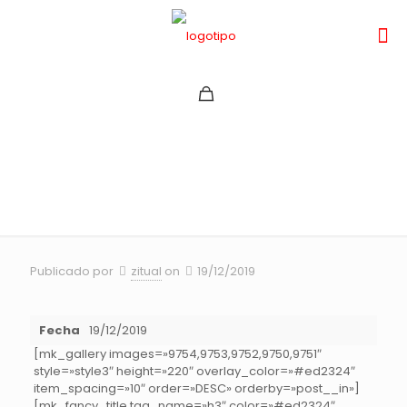
PUMPRACK CHILLWHEEL
2019
Publicado por
zitual
on
19/12/2019
Fecha
19/12/2019
[mk_gallery images=»9754,9753,9752,9750,9751″
style=»style3″ height=»220″ overlay_color=»#ed2324″
item_spacing=»10″ order=»DESC» orderby=»post__in»]
[mk_fancy_title tag_name=»h3″ color=»#ed2324″