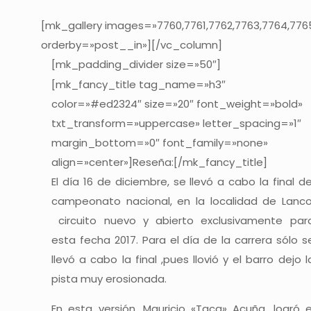
[mk_gallery images=»7760,7761,7762,7763,7764,776
orderby=»post__in»][/vc_column]
[mk_padding_divider size=»50″]
[mk_fancy_title tag_name=»h3″
color=»#ed2324″ size=»20″ font_weight=»bold»
txt_transform=»uppercase» letter_spacing=»1″
margin_bottom=»0″ font_family=»none»
align=»center»]Reseña:[/mk_fancy_title]
El día 16 de diciembre, se llevó a cabo la final de
campeonato nacional, en la localidad de Lanco
circuito nuevo y abierto exclusivamente par
esta fecha 2017. Para el día de la carrera sólo s
llevó a cabo la final ,pues llovió y el barro dejo l
pista muy erosionada.
En esta versión, Mauricio «Taca» Acuña, logró e