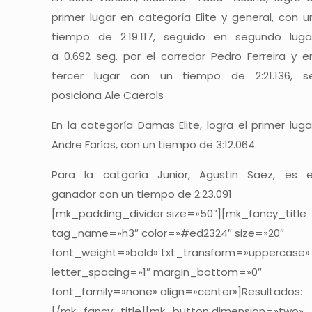
primer lugar en categoría Elite y general, con u
tiempo de 2:19.117, seguido en segundo luga
a 0.692 seg. por el corredor Pedro Ferreira y e
tercer lugar con un tiempo de 2:21.136, s
posiciona Ale Caerols
En la categoría Damas Elite, logra el primer luga
Andre Farías, con un tiempo de 3:12.064.
Para la catgoría Junior, Agustin Saez, es e
ganador con un tiempo de 2:23.091
[mk_padding_divider size=»50″][mk_fancy_title
tag_name=»h3″ color=»#ed2324″ size=»20″
font_weight=»bold» txt_transform=»uppercase»
letter_spacing=»1″ margin_bottom=»0″
font_family=»none» align=»center»]Resultados:
[/mk_fancy_title][mk_button dimension=»two»