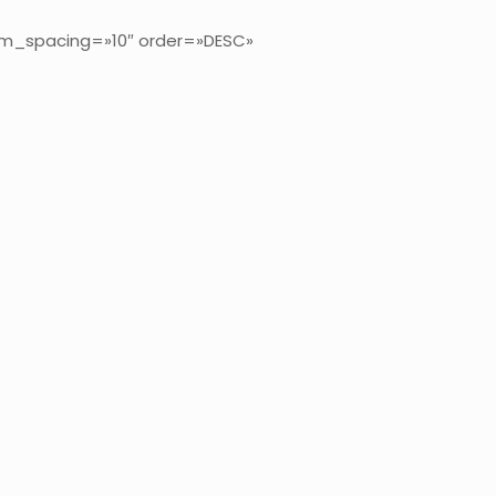
tem_spacing=»10″ order=»DESC»