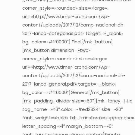
corner_style=»rounded» size=»large»
url=»http://www.timer-crono.com/wp-
content/uploads/2017/12/camp-nacional-dh-
2017-lanco-categorias.pdf» target=»_blank»
bg_color=»#ff0000″] Final[/mk_button]
[mk_button dimension=»two»
corner_style=»rounded» size=»large»
url=»http://www.timer-crono.com/wp-
content/uploads/2017/12/camp-nacional-dh-
2017-lanco-general.pdf» target=»_blank»
bg_color=»#ff0000″]General[/mk_button]
[mk_padding_divider size=»50″][mk_fancy_title
tag_name=»h3″ color=»#ed2324″ size=»20″
font_weight=»bold» txt_transform=»uppercase»
letter_spacing=»1″ margin_bottom=»0″
font_family=»none» align=»center»]Evento: