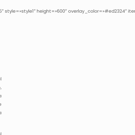
5″ style=»style1″ height=»600″ overlay_color=»#ed2324″ i
l
,
a
e
a
l