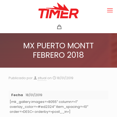
MX PUERTO MONTT
FEBRERO 2018
Publicado por
zitual
on
18/01/2019
Fecha
18/01/2019
[mk_gallery images=»8055″ column=»1″
overlay_color=»#ed2324″ item_spacing=»10″
order=»DESC» orderby=»post__in»]