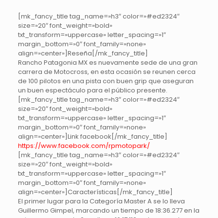
[mk_fancy_title tag_name=»h3″ color=»#ed2324″
size=»20″ font_weight=»bold»
txt_transform=»uppercase» letter_spacing=»1″
margin_bottom=»0″ font_family=»none»
align=»center»]Reseña[/mk_fancy_title]
Rancho Patagonia MX es nuevamente sede de una gran
carrera de Motocross, en esta ocasión se reunen cerca
de 100 pilotos en una pista con buen grip que aseguran
un buen espectáculo para el público presente.
[mk_fancy_title tag_name=»h3″ color=»#ed2324″
size=»20″ font_weight=»bold»
txt_transform=»uppercase» letter_spacing=»1″
margin_bottom=»0″ font_family=»none»
align=»center»]Link facebook[/mk_fancy_title]
https://www.facebook.com/rpmotopark/
[mk_fancy_title tag_name=»h3″ color=»#ed2324″
size=»20″ font_weight=»bold»
txt_transform=»uppercase» letter_spacing=»1″
margin_bottom=»0″ font_family=»none»
align=»center»]Características[/mk_fancy_title]
El primer lugar para la Categoría Master A se lo lleva
Guillermo Gimpel, marcando un tiempo de 18:36.277 en la