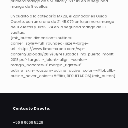
primera manga de 9 vueltas y 16:17.112 en la segunda
manga de 8 vueltas.
En cuanto a la categoría MX2B, el ganador es Guido
Oporto, con un crono de 21:45.079 en la primera manga
de 11 vueltas y 19:59.174 en la segunda manga de 10
vueltas.
[mk_button dimension=»outline»
corner_style=»full_rounded» size=»large»
url=»https://www.timer-crono.com/wp-
content/uploads/2019/01/resultados-mx-puerto-montt-
2018.pdf» target=»_blank» align=»center»
margin_bottom=»0″ margin_right=»0″
outline_skin=»custom» outline_active_color=»#1bbc9b»
outline_hover_color=»#ffffff»]RESULTADOS[/mk_button]
Contacto Directo:
+56 9 9666 5226