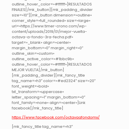
outline_hover_color=»#ffffff»]RESULTADOS
FINALES[/mk_button][mk_padding_divider
size=»10″][mk_button dimension=»outline»
corner_style=»full_rounded» size=»large»
url=»https://www.timer-crono.com/wp-
content/uploads/2019/01/mejor-vuelta-
octava-a-fondo-3ra-fecha.pdf»
target=»_blank» align=»center»
margin_bottom=»0″ margin_right=»0″
outline_skin=»custom»
outline_active_color=»#1bbc9b»
outline_hover_color=»#ffffff»]RESULTADOS
MEJOR VUELTA[/mk_button]
[mk_padding_divider][mk_fancy_title
tag_name=»h3″ color=»#ed2324″ size=»20″
font_weight=»bold»
txt_transform=»uppercase»
letter_spacing=»1″ margin_bottom=»0″
font_family=»none» align=»center»]Link
facebook[/mk_fancy_title]
https://www.facebook.com/octavaafondomx/
[mk_fancy_title tag_name=»h3″