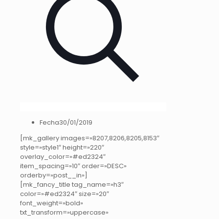
Fecha
30/01/2019
[mk_gallery images=»8207,8206,8205,8153″
style=»style1″ height=»220″
overlay_color=»#ed2324″
item_spacing=»10″ order=»DESC»
orderby=»post__in»]
[mk_fancy_title tag_name=»h3″
color=»#ed2324″ size=»20″
font_weight=»bold»
txt_transform=»uppercase»