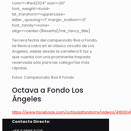
color=»#ed2324″ size=»20″
font_weight=»bold»
txt_transform=»uppercase»
letter_spacing=»1″ margin_bottom=»0″
font_family=»none»
align=»center»]Reseña[/mk_fancy_title]
Tercera fecha del campeonato 8va a Fondo,
se lleva a cabo en el clásico circuito de Los
Angeles, visible desde la carretera 5 Sur y
que cuenta con una prominente trepada
reservada sólo para las categorías más
rápidas.
Fotos: Campeonato 8va A Fondo
Octava a Fondo Los
Ángeles
https://www.facebook.com/octavaafondomx/videos/416100
Contacto Directo:
+56 9 9666 5226