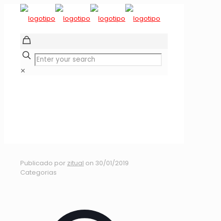
✕
MX 8VA A FONDO
2018 3ª FECHA LOS
ANGELES
Publicado por
zitual
on
30/01/2019
Categorias