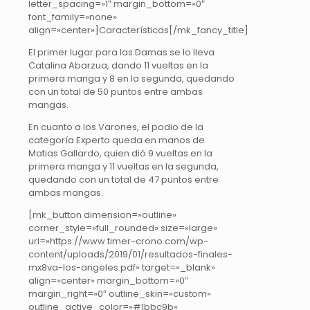
letter_spacing=»1″ margin_bottom=»0″
font_family=»none»
align=»center»]Características[/mk_fancy_title]
El primer lugar para las Damas se lo lleva
Catalina Abarzua, dando 11 vueltas en la
primera manga y 8 en la segunda, quedando
con un total de 50 puntos entre ambas
mangas.
En cuanto a los Varones, el podio de la
categoría Experto queda en manos de
Matias Gallardo, quien dió 9 vueltas en la
primera manga y 11 vueltas en la segunda,
quedando con un total de 47 puntos entre
ambas mangas.
[mk_button dimension=»outline»
corner_style=»full_rounded» size=»large»
url=»https://www.timer-crono.com/wp-
content/uploads/2019/01/resultados-finales-
mx8va-los-angeles.pdf» target=»_blank»
align=»center» margin_bottom=»0″
margin_right=»0″ outline_skin=»custom»
outline_active_color=»#1bbc9b»