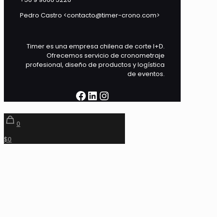
Pedro Castro <contacto@timer-crono.com>
Timer es una empresa chilena de corte I+D.
Ofrecemos servicio de cronometraje
profesional, diseño de productos y logística
de eventos.
Facebook
LinkedIn
Instagram
0
$0