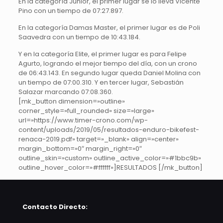
En la categoría Junior, el primer lugar se lo lleva Vicente
Pino con un tiempo de 07:27.897.
En la categoría Damas Master, el primer lugar es de Poli
Saavedra con un tiempo de 10:43.184.
Y en la categoría Elite, el primer lugar es para Felipe
Agurto, logrando el mejor tiempo del día, con un crono
de 06:43.143. En segundo lugar queda Daniel Molina con
un tiempo de 07:00.310. Y en tercer lugar, Sebastián
Salazar marcando 07:08.360.
[mk_button dimension=»outline»
corner_style=»full_rounded» size=»large»
url=»https://www.timer-crono.com/wp-
content/uploads/2019/05/resultados-enduro-bikefest-
renaca-2019.pdf» target=»_blank» align=»center»
margin_bottom=»0″ margin_right=»0″
outline_skin=»custom» outline_active_color=»#1bbc9b»
outline_hover_color=»#ffffff»]RESULTADOS [/mk_button]
Contacto Directo: