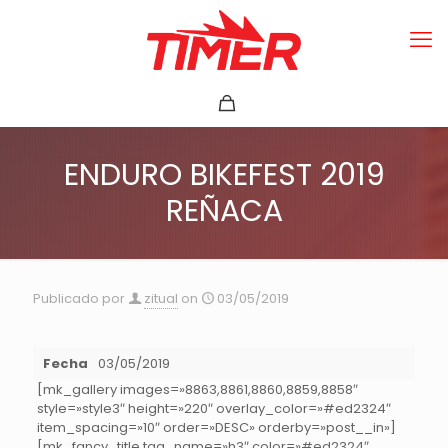
ENDURO BIKEFEST 2019
REÑACA
Publicado por
zitual
on
03/05/2019
Fecha
03/05/2019
[mk_gallery images=»8863,8861,8860,8859,8858″
style=»style3″ height=»220″ overlay_color=»#ed2324″
item_spacing=»10″ order=»DESC» orderby=»post__in»]
[mk_fancy_title tag_name=»h3″ color=»#ed2324″