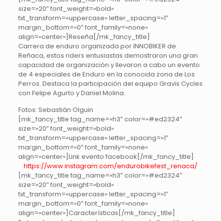
size=»20″ font_weight=»bold»
txt_transform=»uppercase» letter_spacing=»1″
margin_bottom=»0″ font_family=»none»
align=»center»]Reseña[/mk_fancy_title]
Carrera de enduro organizada por INNOBIKER de
Reñaca, estos riders entusiastas demostraron una gran
capacidad de organización y llevaron a cabo un evento
de 4 especiales de Enduro en la conocida zona de Los
Perros. Destaca la participación del equipo Gravis Cycles
con Felipe Agurto y Daniel Molina.
Fotos: Sebastián Olguin
[mk_fancy_title tag_name=»h3″ color=»#ed2324″
size=»20″ font_weight=»bold»
txt_transform=»uppercase» letter_spacing=»1″
margin_bottom=»0″ font_family=»none»
align=»center»]Link evento facebook[/mk_fancy_title]
https://www.instagram.com/endurobikefest_renaca/
[mk_fancy_title tag_name=»h3″ color=»#ed2324″
size=»20″ font_weight=»bold»
txt_transform=»uppercase» letter_spacing=»1″
margin_bottom=»0″ font_family=»none»
align=»center»]Características[/mk_fancy_title]