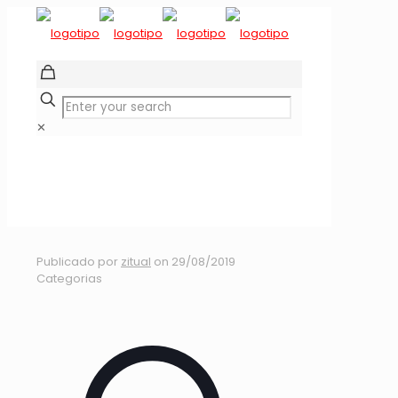
✕
DH CANELA ALTA
2019
Publicado por
zitual
on
29/08/2019
Categorias