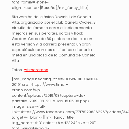
font_family=»none»
align=»center»]Reseña[/mk_fancy_title]
5ta versión del clásico Downhill de Canela
Alta, organizado por el club Canela Cycles. El
circuito del famoso cerro el Indio presenta
mejoras en sus peraltes, saltos y Rock
Garden. Cerca de 80 pilotos se dan cita en
esta versión y la carrera presentó un gran
espectáculo para los asistentes al tener la
meta en una plaza de la Comuna de Canela
Alta.
Fotos:
@timercrono
[mk_image heading_title=»DOWNHILL CANELA
2019″ src=»https://www.timer-
crono.com/wp-
content/uploads/2019/08/captura-de-
pantalla-2019-08-29-a-las-15.05.08.png»
image_size=»full»
link=»https://www.facebook.com/771761206362267/videos/34
target=»_blank»][mk_fancy_title
tag_name=»h3″ color=»#ed2324″ size=»20″
font_weight=»bold»