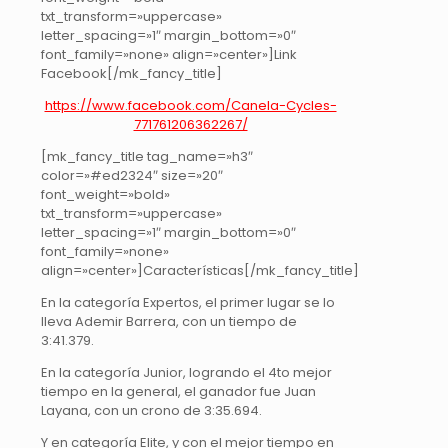
txt_transform=»uppercase»
letter_spacing=»1″ margin_bottom=»0″
font_family=»none» align=»center»]Link
Facebook[/mk_fancy_title]
https://www.facebook.com/Canela-Cycles-
771761206362267/
[mk_fancy_title tag_name=»h3″
color=»#ed2324″ size=»20″
font_weight=»bold»
txt_transform=»uppercase»
letter_spacing=»1″ margin_bottom=»0″
font_family=»none»
align=»center»]Características[/mk_fancy_title]
En la categoría Expertos, el primer lugar se lo
lleva Ademir Barrera, con un tiempo de
3:41.379.
En la categoría Junior, logrando el 4to mejor
tiempo en la general, el ganador fue Juan
Layana, con un crono de 3:35.694.
Y en categoría Elite, y con el mejor tiempo en