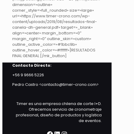
dimension=»outline»
corner_style=»full_rounded» size=»large»
url=»https://www.timer-crono.com/wp-
content/uploads/2019/08/resultados-final-
canela-dh-general.pdf» target=»_blank»
align=»center» margin_bottom=»0″
margin_right=»0″ outline_skin=»custom»
outline_active_color=»#1bbc9b»
outline_hover_color=»#ffffff»]RESULTADOS
FINAL GENERAL [/mk_button]
Contacto Directo:
+56 9 9666 5226
Pedro Castro <contacto@timer-crono.com>
Timer es una empresa chilena de corte I+D.
Ofrecemos servicio de cronometraje
profesional, diseño de productos y logística
de eventos.
Facebook
LinkedIn
Instagram