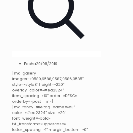
Fecha
29/08/2019
[mk_gallery
images=»9589,9588,9587,9586,9585″
style=»style3″ height=»220″
overlay_color=»#ed2324″
item_spacing=»10″ order=»DESC»
orderby=»post__in»]
[mk_fancy_title tag_name=»h3″
color=»#ed2324″ size=»20″
font_weight=»bold»
txt_transform=»uppercase»
letter_spacing=»1″ margin_bottom=»0″