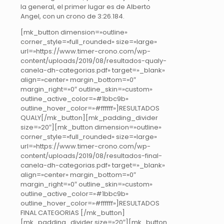
la general, el primer lugar es de Alberto
Angel, con un crono de 3:26.184.
[mk_button dimension=»outline»
corner_style=»full_rounded» size=»large»
url=»https://www.timer-crono.com/wp-
content/uploads/2019/08/resultados-qualy-
canela-dh-categorias.pdf» target=»_blank»
align=»center» margin_bottom=»0″
margin_right=»0″ outline_skin=»custom»
outline_active_color=»#1bbc9b»
outline_hover_color=»#ffffff»]RESULTADOS
QUALY[/mk_button][mk_padding_divider
size=»20″][mk_button dimension=»outline»
corner_style=»full_rounded» size=»large»
url=»https://www.timer-crono.com/wp-
content/uploads/2019/08/resultados-final-
canela-dh-categorias.pdf» target=»_blank»
align=»center» margin_bottom=»0″
margin_right=»0″ outline_skin=»custom»
outline_active_color=»#1bbc9b»
outline_hover_color=»#ffffff»]RESULTADOS
FINAL CATEGORIAS [/mk_button]
[mk_padding_divider size=»20″][mk_button