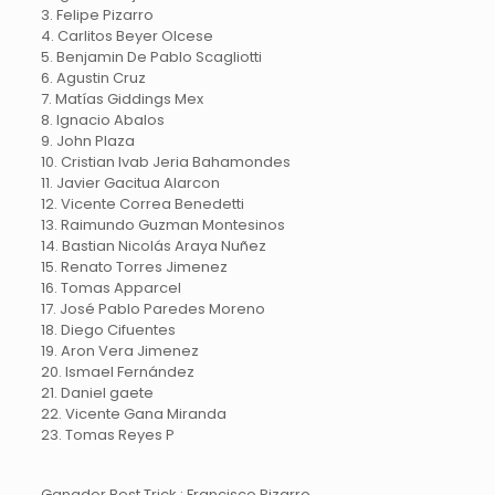
3. Felipe Pizarro
4. Carlitos Beyer Olcese
5. Benjamin De Pablo Scagliotti
6. Agustin Cruz
7. Matías Giddings Mex
8. Ignacio Abalos
9. John Plaza
10. Cristian Ivab Jeria Bahamondes
11. Javier Gacitua Alarcon
12. Vicente Correa Benedetti
13. Raimundo Guzman Montesinos
14. Bastian Nicolás Araya Nuñez
15. Renato Torres Jimenez
16. Tomas Apparcel
17. José Pablo Paredes Moreno
18. Diego Cifuentes
19. Aron Vera Jimenez
20. Ismael Fernández
21. Daniel gaete
22. Vicente Gana Miranda
23. Tomas Reyes P
Ganador Best Trick : Francisco Pizarro