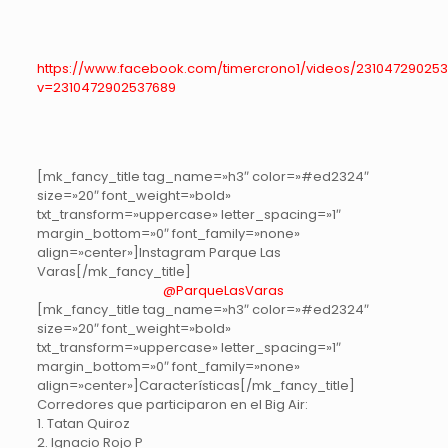
https://www.facebook.com/timercrono1/videos/23104729025
v=2310472902537689
[mk_fancy_title tag_name=»h3″ color=»#ed2324″
size=»20″ font_weight=»bold»
txt_transform=»uppercase» letter_spacing=»1″
margin_bottom=»0″ font_family=»none»
align=»center»]Instagram Parque Las
Varas[/mk_fancy_title]
@ParqueLasVaras
[mk_fancy_title tag_name=»h3″ color=»#ed2324″
size=»20″ font_weight=»bold»
txt_transform=»uppercase» letter_spacing=»1″
margin_bottom=»0″ font_family=»none»
align=»center»]Características[/mk_fancy_title]
Corredores que participaron en el Big Air:
1. Tatan Quiroz
2. Ignacio Rojo P