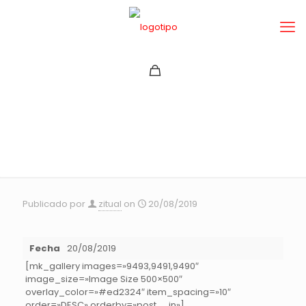
DESAFIO BIG AIR PARQUE
LAS VARAS 2019
Publicado por
zitual
on
20/08/2019
Fecha
20/08/2019
[mk_gallery images=»9493,9491,9490″
image_size=»Image Size 500×500″
overlay_color=»#ed2324″ item_spacing=»10″
order=»DESC» orderby=»post__in»]