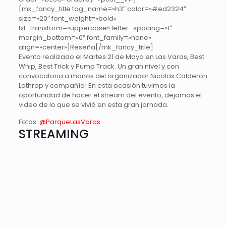
[mk_fancy_title tag_name=»h3″ color=»#ed2324″
size=»20″ font_weight=»bold»
txt_transform=»uppercase» letter_spacing=»1″
margin_bottom=»0″ font_family=»none»
align=»center»]Reseña[/mk_fancy_title]
Evento realizado el Martes 21 de Mayo en Las Varas, Best
Whip, Best Trick y Pump Track. Un gran nivel y con
convocatoria a manos del organizador Nicolas Calderon
Lathrop y compañía! En esta ocasión tuvimos la
oportunidad de hacer el stream del evento, dejamos el
video de lo que se vivió en esta gran jornada.
Fotos:
@ParqueLasVaras
STREAMING