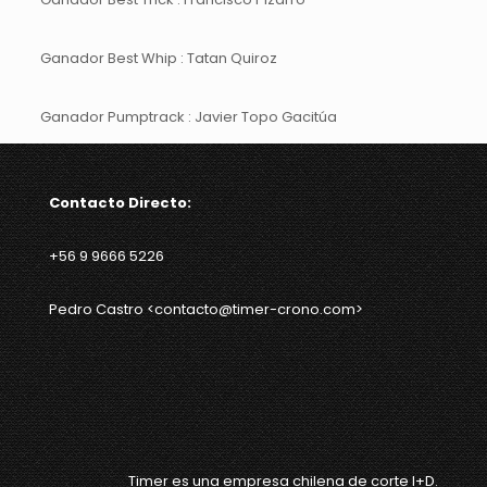
Ganador Best Whip : Tatan Quiroz
Ganador Pumptrack : Javier Topo Gacitúa
Contacto Directo:
+56 9 9666 5226
Pedro Castro <contacto@timer-crono.com>
Timer es una empresa chilena de corte I+D.