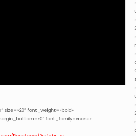
″ size=»20″ font_weight=»bold»
 margin_bottom=»0″ font_family=»none»
k.com/Rocateam/?ref=br_rs