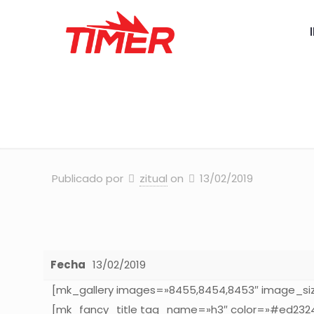
DEACH
Publicado por
zitual
on
13/02/2019
Fecha
13/02/2019
[mk_gallery images=»8455,8454,8453″ image_si
[mk_fancy_title tag_name=»h3″ color=»#ed2324