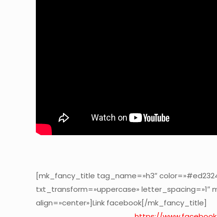
[mk_fancy_title tag_name=»h3″ color=»#ed2324
txt_transform=»uppercase» letter_spacing=»1″
align=»center»]Link facebook[/mk_fancy_title]
https://www.faceboo