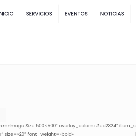
INICIO
SERVICIOS
EVENTOS
NOTICIAS
E SERIES ROCATEM
ze=»Image Size 500×500″ overlay_color=»#ed2324″ item_s
″ size=»20″ font_weight=»bold»