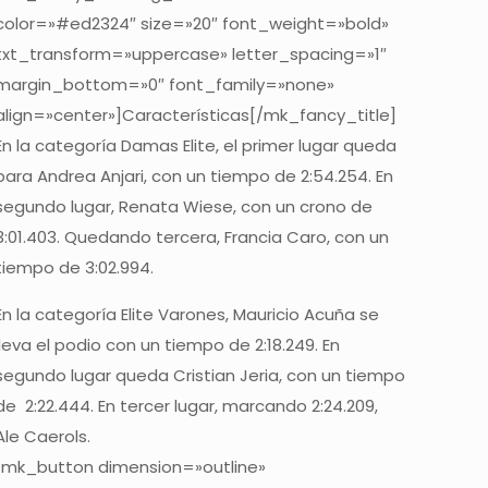
color=»#ed2324″ size=»20″ font_weight=»bold»
txt_transform=»uppercase» letter_spacing=»1″
margin_bottom=»0″ font_family=»none»
align=»center»]Características[/mk_fancy_title]
En la categoría Damas Elite, el primer lugar queda
para Andrea Anjari, con un tiempo de 2:54.254. En
segundo lugar, Renata Wiese, con un crono de
3:01.403. Quedando tercera, Francia Caro, con un
tiempo de 3:02.994.
En la categoría Elite Varones, Mauricio Acuña se
lleva el podio con un tiempo de 2:18.249. En
segundo lugar queda Cristian Jeria, con un tiempo
de 2:22.444. En tercer lugar, marcando 2:24.209,
Ale Caerols.
[mk_button dimension=»outline»