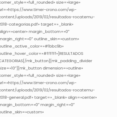
corner_style=»full_rounded» size=»large»
url=»https://www.timer-crono.com/wp-
content/uploads/2019/02/resultados-rocatemu-
2018-categorias.pdf» target=»_blank»
align=»center» margin_bottom=»0″
margin_right=»0″ outline_skin=»custom»
outline_active_color=»#1bbc9b»
outline_hover_color=»#ffffff»]RESULTADOS
CATEGORIAS[/mk_button][mk_padding_divider
size=»10″][mk_button dimension=»outline»
corner_style=»full_rounded» size=»large»
url=»https://www.timer-crono.com/wp-
content/uploads/2019/02/resultados-rocatemu-
2018-general.pdf» target=»_blank» align=»center»
margin_bottom=»0″ margin_right=»0″
outline_skin=»custom»