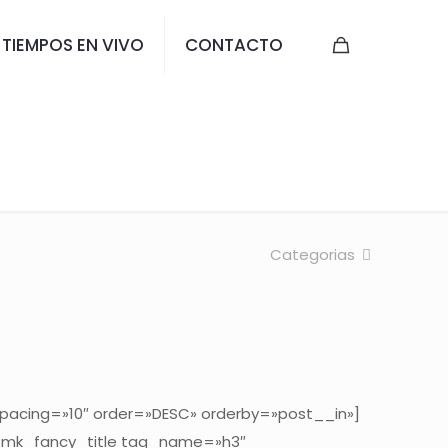
TIEMPOS EN VIVO
CONTACTO
U 2018
Categorias
pacing=»10″ order=»DESC» orderby=»post__in»]
[mk_fancy_title tag_name=»h3″