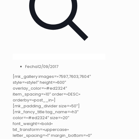
Fecha
12/09/2017
[mk_gallery images=»7597,7603,7604″
style=»style1″ height=»600″
overlay_color=»#ed2324″
item_spacing=»10″ order=»DESC»
orderby=»post__in»]
[mk_padding_divider size=»50″]
[mk_fancy_title tag_name=»h3″
color=»#ed2324″ size=»20″
font_weight=»bold»
txt_transform=»uppercase»
letter_spacing=»1″ margin_bottom=»0″