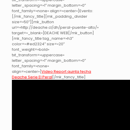
letter_spacing=»1″ margin_bottom=»0″
font_family=»none» align=»center»]Evento:
[/mk_fancy_title][mk_padding_divider
size=»50″][mk_button
url=»http://deache.cl/dh/peral-puente-alto/»
target=»_blank»]DEACHE WEB[/mk_button]
[mk_fancy_title tag_name=»h3″
color=»#ed2324″ size=»20″
font_weight=»bold»
txt_transform=»uppercase»
letter_spacing=»1″ margin_bottom=»0″
font_family=»none»
align=»center»]
Video Report quinta fecha
Deache Serie El Peral
[/mk_fancy_title]