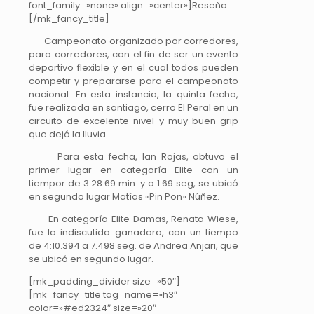
font_family=»none» align=»center»]Reseña:
[/mk_fancy_title]
Campeonato organizado por corredores,
para corredores, con el fin de ser un evento
deportivo flexible y en el cual todos pueden
competir y prepararse para el campeonato
nacional. En esta instancia, la quinta fecha,
fue realizada en santiago, cerro El Peral en un
circuito de excelente nivel y muy buen grip
que dejó la lluvia.
Para esta fecha, Ian Rojas, obtuvo el
primer lugar en categoría Elite con un
tiempor de 3:28.69 min. y a 1.69 seg, se ubicó
en segundo lugar Matías «Pin Pon» Núñez.
En categoría Elite Damas, Renata Wiese,
fue la indiscutida ganadora, con un tiempo
de 4:10.394 a 7.498 seg. de Andrea Anjari, que
se ubicó en segundo lugar.
[mk_padding_divider size=»50″]
[mk_fancy_title tag_name=»h3″
color=»#ed2324″ size=»20″