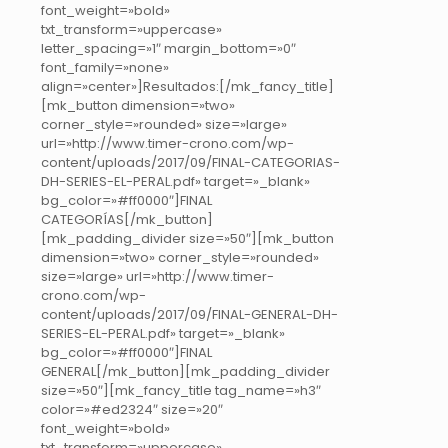
font_weight=»bold»
txt_transform=»uppercase»
letter_spacing=»1″ margin_bottom=»0″
font_family=»none»
align=»center»]Resultados:[/mk_fancy_title]
[mk_button dimension=»two»
corner_style=»rounded» size=»large»
url=»http://www.timer-crono.com/wp-
content/uploads/2017/09/FINAL-CATEGORIAS-
DH-SERIES-EL-PERAL.pdf» target=»_blank»
bg_color=»#ff0000″]FINAL
CATEGORÍAS[/mk_button]
[mk_padding_divider size=»50″][mk_button
dimension=»two» corner_style=»rounded»
size=»large» url=»http://www.timer-
crono.com/wp-
content/uploads/2017/09/FINAL-GENERAL-DH-
SERIES-EL-PERAL.pdf» target=»_blank»
bg_color=»#ff0000″]FINAL
GENERAL[/mk_button][mk_padding_divider
size=»50″][mk_fancy_title tag_name=»h3″
color=»#ed2324″ size=»20″
font_weight=»bold»
txt_transform=»uppercase»