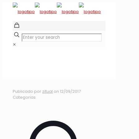
✕
DEACHE SERIES 2017
EL PERAL
Publicado por
zitual
on
12/09/2017
Categorias