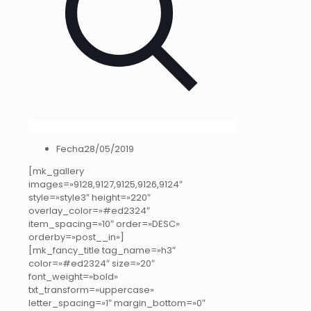
Fecha
28/05/2019
[mk_gallery
images=»9128,9127,9125,9126,9124″
style=»style3″ height=»220″
overlay_color=»#ed2324″
item_spacing=»10″ order=»DESC»
orderby=»post__in»]
[mk_fancy_title tag_name=»h3″
color=»#ed2324″ size=»20″
font_weight=»bold»
txt_transform=»uppercase»
letter_spacing=»1″ margin_bottom=»0″