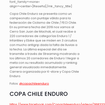
font_family=»none»
align=»center»]Reseña[/mk_fancy_title]
Copa Chile Enduro se presenta como un
campeonato con puntaje válido para la
federación de Ciclismo de Chile / FECI Chile.
En su primera fecha del 2019 nos vamos al
Cerro San Juan de Machali, el cual recibe a
220 corredores de categorías Enduro 1 /
Infantiles y Ebike que se miden en 3 circuitos
con mucho antigrip dada la falta de lluvias a
la fecha. La última especial del día se
transmite a través de Streaming mostrando a
los últimos 20 corredores de Enduro 1 llegar a
meta con su resultado acumulado y ranking
general visualizado inmediatamente.
Carrera organizada por K-store y Copa Chile
Enduro.
Fotos:
@copachileenduro
COPA CHILE ENDURO
https://www.facebook.com/Copachileenduro/videos/3683337