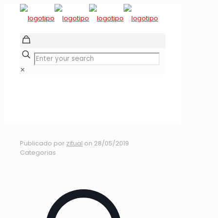
✕
COPACHILE ENDURO
RD1 K-STORE
Publicado por
zitual
on
28/05/2019
Categorias