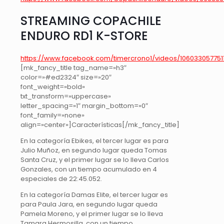
STREAMING COPACHILE
ENDURO RD1 K-STORE
https://www.facebook.com/timercrono1/videos/106033057751
[mk_fancy_title tag_name=»h3″
color=»#ed2324″ size=»20″
font_weight=»bold»
txt_transform=»uppercase»
letter_spacing=»1″ margin_bottom=»0″
font_family=»none»
align=»center»]Características[/mk_fancy_title]
En la categoría Ebikes, el tercer lugar es para
Julio Muñoz, en segundo lugar queda Tomas
Santa Cruz, y el primer lugar se lo lleva Carlos
Gonzales, con un tiempo acumulado en 4
especiales de 22:45.052.
En la categoría Damas Elite, el tercer lugar es
para Paula Jara, en segundo lugar queda
Pamela Moreno, y el primer lugar se lo lleva
Tamara Hermosilla, con un tiempo