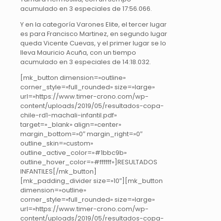
acumulado en 3 especiales de 17:56.066.
Y en la categoría Varones Elite, el tercer lugar
es para Francisco Martinez, en segundo lugar
queda Vicente Cuevas, y el primer lugar se lo
lleva Mauricio Acuña, con un tiempo
acumulado en 3 especiales de 14:18.032.
[mk_button dimension=»outline»
corner_style=»full_rounded» size=»large»
url=»https://www.timer-crono.com/wp-
content/uploads/2019/05/resultados-copa-
chile-rd1-machali-infantil.pdf»
target=»_blank» align=»center»
margin_bottom=»0″ margin_right=»0″
outline_skin=»custom»
outline_active_color=»#1bbc9b»
outline_hover_color=»#ffffff»]RESULTADOS
INFANTILES[/mk_button]
[mk_padding_divider size=»10″][mk_button
dimension=»outline»
corner_style=»full_rounded» size=»large»
url=»https://www.timer-crono.com/wp-
content/uploads/2019/05/resultados-copa-