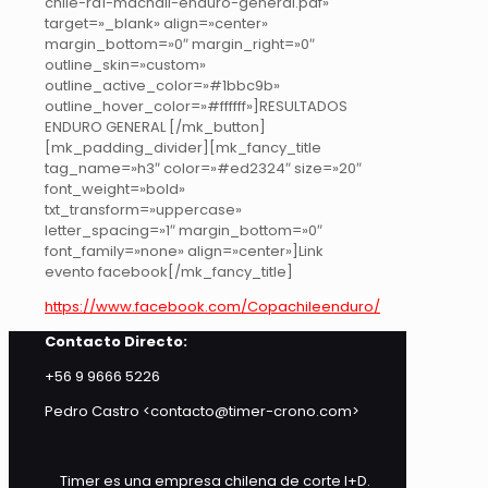
chile-rd1-machali-enduro-general.pdf»
target=»_blank» align=»center»
margin_bottom=»0″ margin_right=»0″
outline_skin=»custom»
outline_active_color=»#1bbc9b»
outline_hover_color=»#ffffff»]RESULTADOS
ENDURO GENERAL [/mk_button]
[mk_padding_divider][mk_fancy_title
tag_name=»h3″ color=»#ed2324″ size=»20″
font_weight=»bold»
txt_transform=»uppercase»
letter_spacing=»1″ margin_bottom=»0″
font_family=»none» align=»center»]Link
evento facebook[/mk_fancy_title]
https://www.facebook.com/Copachileenduro/
Contacto Directo:
+56 9 9666 5226
Pedro Castro <contacto@timer-crono.com>
Timer es una empresa chilena de corte I+D.