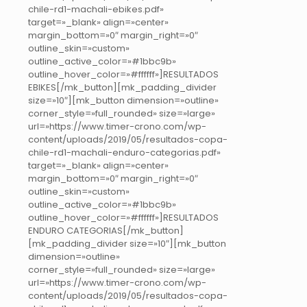
chile-rd1-machali-ebikes.pdf»
target=»_blank» align=»center»
margin_bottom=»0″ margin_right=»0″
outline_skin=»custom»
outline_active_color=»#1bbc9b»
outline_hover_color=»#ffffff»]RESULTADOS
EBIKES[/mk_button][mk_padding_divider
size=»10″][mk_button dimension=»outline»
corner_style=»full_rounded» size=»large»
url=»https://www.timer-crono.com/wp-
content/uploads/2019/05/resultados-copa-
chile-rd1-machali-enduro-categorias.pdf»
target=»_blank» align=»center»
margin_bottom=»0″ margin_right=»0″
outline_skin=»custom»
outline_active_color=»#1bbc9b»
outline_hover_color=»#ffffff»]RESULTADOS
ENDURO CATEGORIAS[/mk_button]
[mk_padding_divider size=»10″][mk_button
dimension=»outline»
corner_style=»full_rounded» size=»large»
url=»https://www.timer-crono.com/wp-
content/uploads/2019/05/resultados-copa-