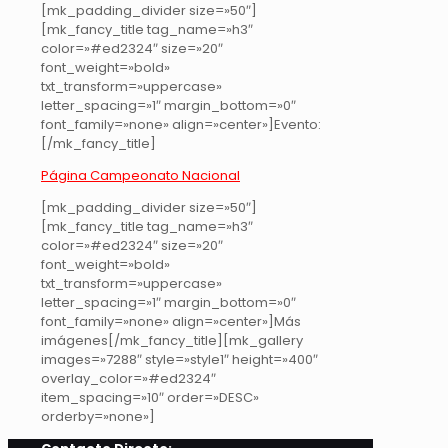
[mk_padding_divider size=»50″]
[mk_fancy_title tag_name=»h3″
color=»#ed2324″ size=»20″
font_weight=»bold»
txt_transform=»uppercase»
letter_spacing=»1″ margin_bottom=»0″
font_family=»none» align=»center»]Evento:
[/mk_fancy_title]
Página Campeonato Nacional
[mk_padding_divider size=»50″]
[mk_fancy_title tag_name=»h3″
color=»#ed2324″ size=»20″
font_weight=»bold»
txt_transform=»uppercase»
letter_spacing=»1″ margin_bottom=»0″
font_family=»none» align=»center»]Más
imágenes[/mk_fancy_title][mk_gallery
images=»7288″ style=»style1″ height=»400″
overlay_color=»#ed2324″
item_spacing=»10″ order=»DESC»
orderby=»none»]