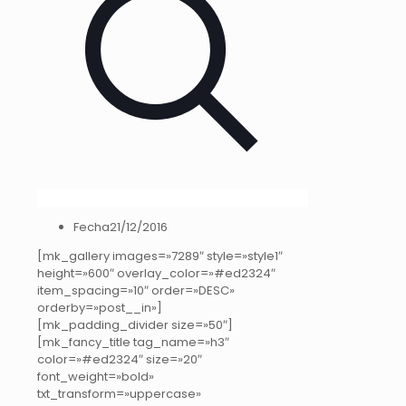
Fecha
21/12/2016
[mk_gallery images=»7289″ style=»style1″
height=»600″ overlay_color=»#ed2324″
item_spacing=»10″ order=»DESC»
orderby=»post__in»]
[mk_padding_divider size=»50″]
[mk_fancy_title tag_name=»h3″
color=»#ed2324″ size=»20″
font_weight=»bold»
txt_transform=»uppercase»