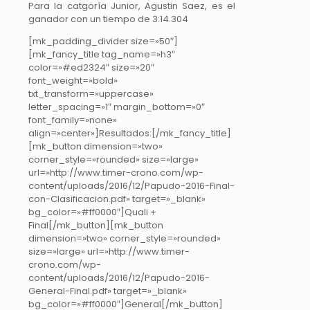
Para la catgoría Junior, Agustin Saez, es el
ganador con un tiempo de 3:14.304
[mk_padding_divider size=»50″]
[mk_fancy_title tag_name=»h3″
color=»#ed2324″ size=»20″
font_weight=»bold»
txt_transform=»uppercase»
letter_spacing=»1″ margin_bottom=»0″
font_family=»none»
align=»center»]Resultados:[/mk_fancy_title]
[mk_button dimension=»two»
corner_style=»rounded» size=»large»
url=»http://www.timer-crono.com/wp-
content/uploads/2016/12/Papudo-2016-Final-
con-Clasificacion.pdf» target=»_blank»
bg_color=»#ff0000″]Quali +
Final[/mk_button][mk_button
dimension=»two» corner_style=»rounded»
size=»large» url=»http://www.timer-
crono.com/wp-
content/uploads/2016/12/Papudo-2016-
General-Final.pdf» target=»_blank»
bg_color=»#ff0000″]General[/mk_button]