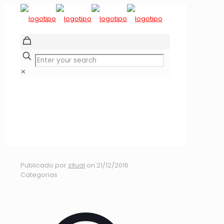
✕
Campeonato
Nacional Downhill
2016 Papudo
Publicado por
zitual
on
21/12/2016
Categorias