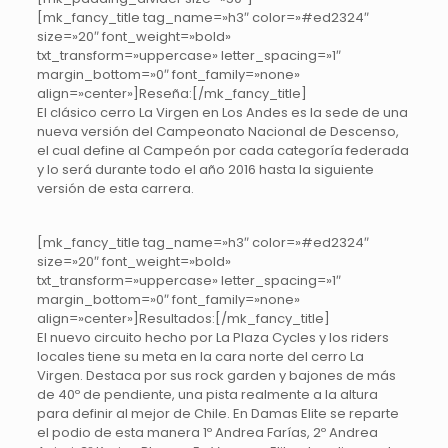
[mk_fancy_title tag_name=»h3″ color=»#ed2324″
size=»20″ font_weight=»bold»
txt_transform=»uppercase» letter_spacing=»1″
margin_bottom=»0″ font_family=»none»
align=»center»]Reseña:[/mk_fancy_title]
El clásico cerro La Virgen en Los Andes es la sede de una
nueva versión del Campeonato Nacional de Descenso,
el cual define al Campeón por cada categoría federada
y lo será durante todo el año 2016 hasta la siguiente
versión de esta carrera.
[mk_fancy_title tag_name=»h3″ color=»#ed2324″
size=»20″ font_weight=»bold»
txt_transform=»uppercase» letter_spacing=»1″
margin_bottom=»0″ font_family=»none»
align=»center»]Resultados:[/mk_fancy_title]
El nuevo circuito hecho por La Plaza Cycles y los riders
locales tiene su meta en la cara norte del cerro La
Virgen. Destaca por sus rock garden y bajones de más
de 40º de pendiente, una pista realmente a la altura
para definir al mejor de Chile. En Damas Elite se reparte
el podio de esta manera 1º Andrea Farías, 2º Andrea