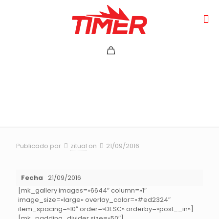
CAMPEONATO NACIONAL
LOS ANDES 2015
Publicado por
zitual
on
21/09/2016
Fecha
21/09/2016
[mk_gallery images=»6644″ column=»1″
image_size=»large» overlay_color=»#ed2324″
item_spacing=»10″ order=»DESC» orderby=»post__in»]
[mk_padding_divider size=»50″]