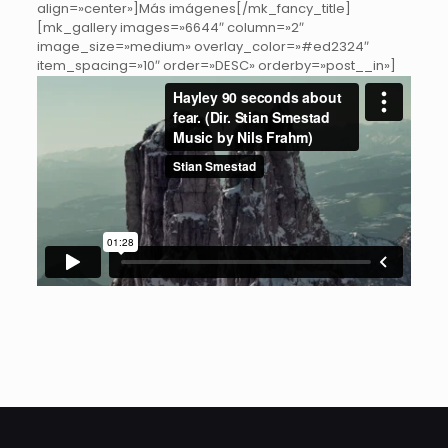
align=»center»]Más imágenes[/mk_fancy_title]
[mk_gallery images=»6644″ column=»2″
image_size=»medium» overlay_color=»#ed2324″
item_spacing=»10″ order=»DESC» orderby=»post__in»]