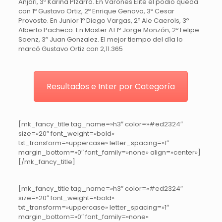
Anjari, 3º Karina PIzarro. En Varones Elite el podio queda
con 1º Gustavo Ortiz, 2º Enrique Genova, 3º Cesar
Provoste. En Junior 1º Diego Vargas, 2º Ale Caerols, 3º
Alberto Pacheco. En Master A1 1º Jorge Monzón, 2º Felipe
Saenz, 3º Juan Gonzalez. El mejor tiempo del día lo
marcó Gustavo Ortiz con 2,11.365
Resultados e Inter por Categoría
[mk_fancy_title tag_name=»h3″ color=»#ed2324″
size=»20″ font_weight=»bold»
txt_transform=»uppercase» letter_spacing=»1″
margin_bottom=»0″ font_family=»none» align=»center»]
[/mk_fancy_title]
[mk_fancy_title tag_name=»h3″ color=»#ed2324″
size=»20″ font_weight=»bold»
txt_transform=»uppercase» letter_spacing=»1″
margin_bottom=»0″ font_family=»none»