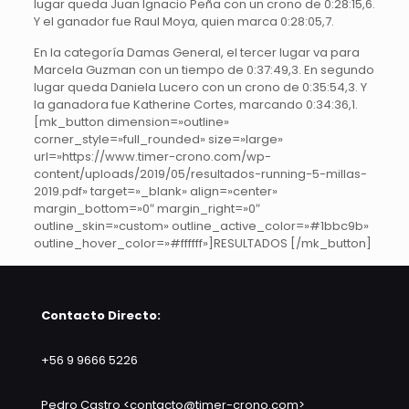
lugar queda Juan Ignacio Peña con un crono de 0:28:15,6.
Y el ganador fue Raul Moya, quien marca 0:28:05,7.
En la categoría Damas General, el tercer lugar va para
Marcela Guzman con un tiempo de 0:37:49,3. En segundo
lugar queda Daniela Lucero con un crono de 0:35:54,3. Y
la ganadora fue Katherine Cortes, marcando 0:34:36,1.
[mk_button dimension=»outline»
corner_style=»full_rounded» size=»large»
url=»https://www.timer-crono.com/wp-
content/uploads/2019/05/resultados-running-5-millas-
2019.pdf» target=»_blank» align=»center»
margin_bottom=»0″ margin_right=»0″
outline_skin=»custom» outline_active_color=»#1bbc9b»
outline_hover_color=»#ffffff»]RESULTADOS [/mk_button]
Contacto Directo:
+56 9 9666 5226
Pedro Castro <contacto@timer-crono.com>