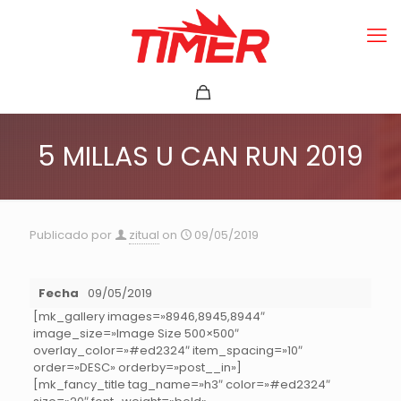
5 MILLAS U CAN RUN 2019
Publicado por
zitual
on
09/05/2019
Fecha
09/05/2019
[mk_gallery images=»8946,8945,8944″
image_size=»Image Size 500×500″
overlay_color=»#ed2324″ item_spacing=»10″
order=»DESC» orderby=»post__in»]
[mk_fancy_title tag_name=»h3″ color=»#ed2324″