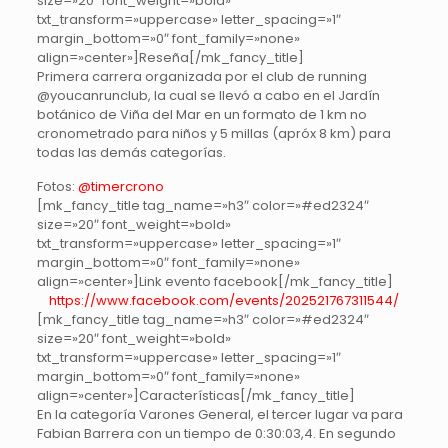
size=»20″ font_weight=»bold»
txt_transform=»uppercase» letter_spacing=»1″
margin_bottom=»0″ font_family=»none»
align=»center»]Reseña[/mk_fancy_title]
Primera carrera organizada por el club de running
@youcanrunclub, la cual se llevó a cabo en el Jardín
botánico de Viña del Mar en un formato de 1 km no
cronometrado para niños y 5 millas (apróx 8 km) para
todas las demás categorías.
Fotos:
@timercrono
[mk_fancy_title tag_name=»h3″ color=»#ed2324″
size=»20″ font_weight=»bold»
txt_transform=»uppercase» letter_spacing=»1″
margin_bottom=»0″ font_family=»none»
align=»center»]Link evento facebook[/mk_fancy_title]
https://www.facebook.com/events/202521767311544/
[mk_fancy_title tag_name=»h3″ color=»#ed2324″
size=»20″ font_weight=»bold»
txt_transform=»uppercase» letter_spacing=»1″
margin_bottom=»0″ font_family=»none»
align=»center»]Características[/mk_fancy_title]
En la categoría Varones General, el tercer lugar va para
Fabian Barrera con un tiempo de 0:30:03,4. En segundo