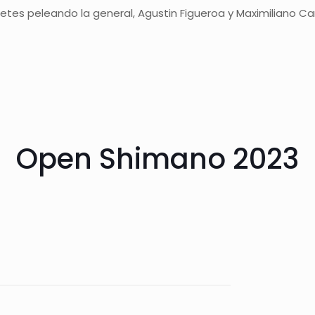
etes peleando la general, Agustin Figueroa y Maximiliano Ca
Open Shimano 2023
Open Shimano 2023
ación Open Shimano https://openshimano.com/proxima_carr