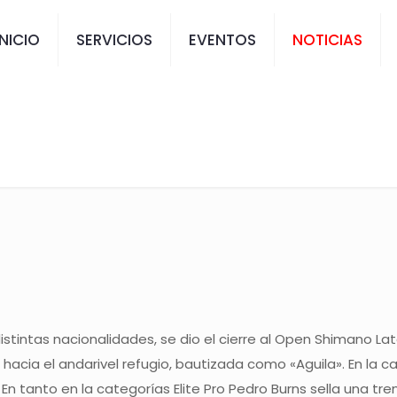
INICIO
SERVICIOS
EVENTOS
NOTICIAS
NO NEVADOS DE C
stintas nacionalidades, se dio el cierre al Open Shimano L
a hacia el andarivel refugio, bautizada como «Aguila». En la
0. En tanto en la categorías Elite Pro Pedro Burns sella un