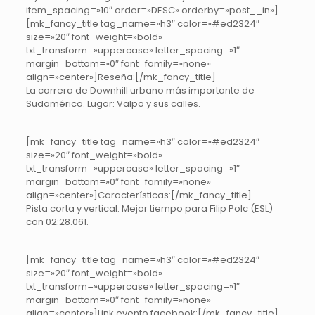
item_spacing=»10″ order=»DESC» orderby=»post__in»]
[mk_fancy_title tag_name=»h3″ color=»#ed2324″
size=»20″ font_weight=»bold»
txt_transform=»uppercase» letter_spacing=»1″
margin_bottom=»0″ font_family=»none»
align=»center»]Reseña:[/mk_fancy_title]
La carrera de Downhill urbano más importante de
Sudamérica. Lugar: Valpo y sus calles.
[mk_fancy_title tag_name=»h3″ color=»#ed2324″
size=»20″ font_weight=»bold»
txt_transform=»uppercase» letter_spacing=»1″
margin_bottom=»0″ font_family=»none»
align=»center»]Características:[/mk_fancy_title]
Pista corta y vertical. Mejor tiempo para Filip Polc (ESL)
con 02:28.061.
[mk_fancy_title tag_name=»h3″ color=»#ed2324″
size=»20″ font_weight=»bold»
txt_transform=»uppercase» letter_spacing=»1″
margin_bottom=»0″ font_family=»none»
align=»center»]Link evento facebook:[/mk_fancy_title]