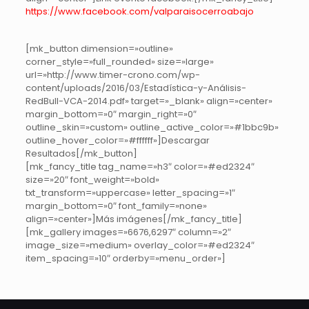
https://www.facebook.com/valparaisocerroabajo
[mk_button dimension=»outline»
corner_style=»full_rounded» size=»large»
url=»http://www.timer-crono.com/wp-
content/uploads/2016/03/Estadística-y-Análisis-
RedBull-VCA-2014.pdf» target=»_blank» align=»center»
margin_bottom=»0″ margin_right=»0″
outline_skin=»custom» outline_active_color=»#1bbc9b»
outline_hover_color=»#ffffff»]Descargar
Resultados[/mk_button]
[mk_fancy_title tag_name=»h3″ color=»#ed2324″
size=»20″ font_weight=»bold»
txt_transform=»uppercase» letter_spacing=»1″
margin_bottom=»0″ font_family=»none»
align=»center»]Más imágenes[/mk_fancy_title]
[mk_gallery images=»6676,6297″ column=»2″
image_size=»medium» overlay_color=»#ed2324″
item_spacing=»10″ orderby=»menu_order»]