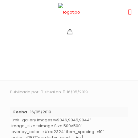
RUTA VUELTA CICLISTA
MAULE CENTRO 2019
Publicado por
zitual
on
16/05/2019
Fecha
16/05/2019
[mk_gallery images=»9046,9045,9044″
image_size=»Image Size 500×500″
overlay_color=»#ed2324″ item_spacing=»10″
order=»DESC» orderby=»post__in»]