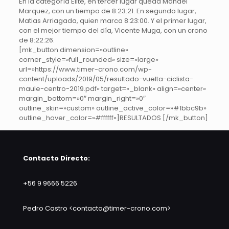
En la categoría Elite, en tercer lugar queda Mandel
Marquez, con un tiempo de 8:23:21. En segundo lugar,
Matias Arriagada, quien marca 8:23:00. Y el primer lugar,
con el mejor tiempo del día, Vicente Muga, con un crono
de 8:22:26.
[mk_button dimension=»outline»
corner_style=»full_rounded» size=»large»
url=»https://www.timer-crono.com/wp-
content/uploads/2019/05/resultado-vuelta-ciclista-
maule-centro-2019.pdf» target=»_blank» align=»center»
margin_bottom=»0″ margin_right=»0″
outline_skin=»custom» outline_active_color=»#1bbc9b»
outline_hover_color=»#ffffff»]RESULTADOS [/mk_button]
Contacto Directo:
+56 9 9666 5226
Pedro Castro <contacto@timer-crono.com>