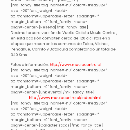
[mk_fancy_title tag_name=»h3″ color=»#ed2324″
size=»20″ font_weight=»bold»
txt_transform=»uppercase» letter_spacing=»1″
margin_bottom=»0″ font_family=»none»
align=»center»]Reseña[/mk_fancy_title]
Decimo tercera versión de Vuelta Ciclista Maule Centro ,
en esta ocasión compiten cerca de 120 ciclistas en 3
etapas que recorren las comunas de Talca, Vilches,
Pencahue, Corinto y Botalcura completando un total de
340 Kms.
Fotos e información:
http://www.maulecentro.cl
[mk_fancy_title tag_name=»h3″ color=»#ed2324″
size=»20″ font_weight=»bold»
txt_transform=»uppercase» letter_spacing=»1″
margin_bottom=»0″ font_family=»none»
align=»center»]Link evento[/mk_fancy_title]
http://www.maulecentro.cl/index.html
[mk_fancy_title tag_name=»h3″ color=»#ed2324″
size=»20″ font_weight=»bold»
txt_transform=»uppercase» letter_spacing=»1″
margin_bottom=»0″ font_family=»none»
align=»center»]Características[/mk_fancy_title]