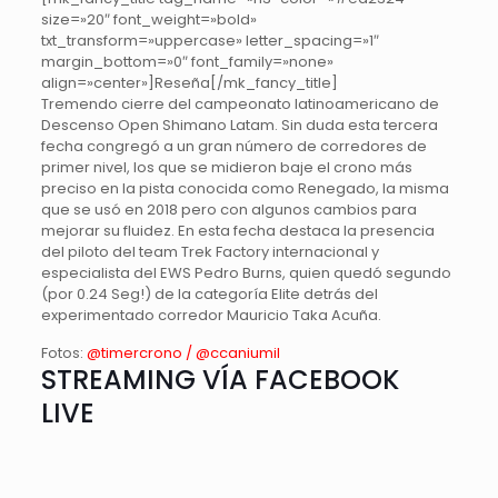
size=»20″ font_weight=»bold»
txt_transform=»uppercase» letter_spacing=»1″
margin_bottom=»0″ font_family=»none»
align=»center»]Reseña[/mk_fancy_title]
Tremendo cierre del campeonato latinoamericano de
Descenso Open Shimano Latam. Sin duda esta tercera
fecha congregó a un gran número de corredores de
primer nivel, los que se midieron baje el crono más
preciso en la pista conocida como Renegado, la misma
que se usó en 2018 pero con algunos cambios para
mejorar su fluidez. En esta fecha destaca la presencia
del piloto del team Trek Factory internacional y
especialista del EWS Pedro Burns, quien quedó segundo
(por 0.24 Seg!) de la categoría Elite detrás del
experimentado corredor Mauricio Taka Acuña.
Fotos:
@timercrono /
@ccaniumil
STREAMING VÍA FACEBOOK
LIVE