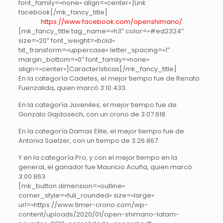
font_family=»none» align=»center»]Link
facebook[/mk_fancy_title]
https://www.facebook.com/openshimano/
[mk_fancy_title tag_name=»h3″ color=»#ed2324″
size=»20″ font_weight=»bold»
txt_transform=»uppercase» letter_spacing=»1″
margin_bottom=»0″ font_family=»none»
align=»center»]Características[/mk_fancy_title]
En la categoría Cadetes, el mejor tiempo fue de Renato
Fuenzalida, quien marcó 3:10.433.
En la categoría Juveniles, el mejor tiempo fue de
Gonzalo Gajdosech, con un crono de 3:07.618.
En la categoría Damas Elite, el mejor tiempo fue de
Antonia Saelzer, con un tiempo de 3:26.867.
Y en la categoría Pro, y con el mejor tiempo en la
general, el ganador fue Mauricio Acuña, quien marcó
3:00.863.
[mk_button dimension=»outline»
corner_style=»full_rounded» size=»large»
url=»https://www.timer-crono.com/wp-
content/uploads/2020/01/open-shimano-latam-