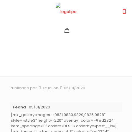
OPEN SHIMANO LATAM
RD3 NEVADOS DE CHILLAN
Publicado por
zitual
on
05/01/2020
Fecha
05/01/2020
[mk_gallery images=»9831,9830,9829,9826,9828″
style=»style3″ height=»220″ overlay_color=»#ed2324″
item_spacing=»10″ order=»DESC» orderby=»post__in»]
[mk_fancy_title tag_name=»h3″ color=»#ed2324″