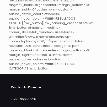
nevados-2019-consolidado-general.pdf»
target=»_blank» align=»center» margin_bottom=»0″
margin_right=»0″ outline_skin=»custom»
outline_active_color=»#1bbc9b»
outline_hover_color=»#ffffff»]RESULTADOS
GENERAL[/mk_button][mk_padding_divider size=»20″]
[mk_button dimension=»outline»
corner_style=»full_rounded» size=»large»
url=»https://www.timer-crono.com/wp-
content/uploads/2020/01/open-shimano-latam-
nevados-2019-consolidado-categorias.pdf»
target=»_blank» align=»center» margin_bottom=»0″
margin_right=»0″ outline_skin=»custom»
outline_active_color=»#1bbc9b»
outline_hover_color=»#ffffff»]RESULTADOS
CATEGORIAS[/mk_button]
Contacto Directo:
+56 9 9666 5226