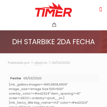
DH STARBIKE 2DA FECHA
Publicado por
zitual
on
06/03/2020
Fecha
06/03/2020
[mk_gallery images=»9911,9908,9909″
image_size=»Image Size 500×500″
overlay_color=»#ed2324″ item_spacing=»10″
order=»DESC» orderby=»post__in»]
[mk_fancy_title tag_name=»h3″ color=»#ed2324″