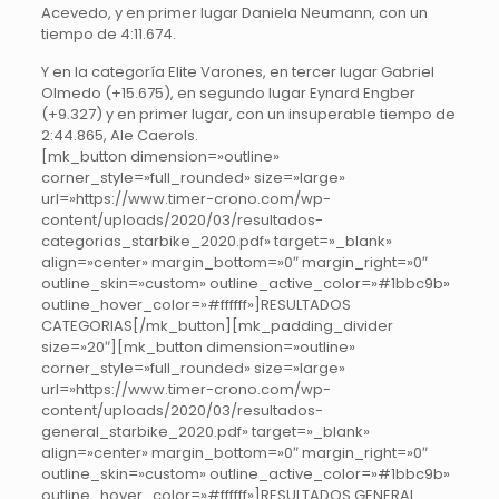
Acevedo, y en primer lugar Daniela Neumann, con un
tiempo de 4:11.674.
Y en la categoría Elite Varones, en tercer lugar Gabriel
Olmedo (+15.675), en segundo lugar Eynard Engber
(+9.327) y en primer lugar, con un insuperable tiempo de
2:44.865, Ale Caerols.
[mk_button dimension=»outline»
corner_style=»full_rounded» size=»large»
url=»https://www.timer-crono.com/wp-
content/uploads/2020/03/resultados-
categorias_starbike_2020.pdf» target=»_blank»
align=»center» margin_bottom=»0″ margin_right=»0″
outline_skin=»custom» outline_active_color=»#1bbc9b»
outline_hover_color=»#ffffff»]RESULTADOS
CATEGORIAS[/mk_button][mk_padding_divider
size=»20″][mk_button dimension=»outline»
corner_style=»full_rounded» size=»large»
url=»https://www.timer-crono.com/wp-
content/uploads/2020/03/resultados-
general_starbike_2020.pdf» target=»_blank»
align=»center» margin_bottom=»0″ margin_right=»0″
outline_skin=»custom» outline_active_color=»#1bbc9b»
outline_hover_color=»#ffffff»]RESULTADOS GENERAL