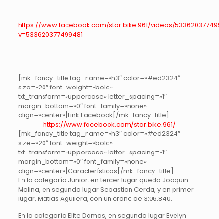
https://www.facebook.com/star.bike.961/videos/53362037749
v=533620377499481
[mk_fancy_title tag_name=»h3″ color=»#ed2324″
size=»20″ font_weight=»bold»
txt_transform=»uppercase» letter_spacing=»1″
margin_bottom=»0″ font_family=»none»
align=»center»]Link Facebook[/mk_fancy_title]
https://www.facebook.com/star.bike.961/
[mk_fancy_title tag_name=»h3″ color=»#ed2324″
size=»20″ font_weight=»bold»
txt_transform=»uppercase» letter_spacing=»1″
margin_bottom=»0″ font_family=»none»
align=»center»]Características[/mk_fancy_title]
En la categoría Junior, en tercer lugar queda Joaquin
Molina, en segundo lugar Sebastian Cerda, y en primer
lugar, Matias Aguilera, con un crono de 3:06.840.
En la categoría Elite Damas, en segundo lugar Evelyn