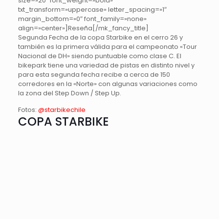
size=»20″ font_weight=»bold»
txt_transform=»uppercase» letter_spacing=»1″
margin_bottom=»0″ font_family=»none»
align=»center»]Reseña[/mk_fancy_title]
Segunda Fecha de la copa Starbike en el cerro 26 y
también es la primera válida para el campeonato «Tour
Nacional de DH» siendo puntuable como clase C. El
bikepark tiene una variedad de pistas en distinto nivel y
para esta segunda fecha recibe a cerca de 150
corredores en la «Norte» con algunas variaciones como
la zona del Step Down / Step Up.
Fotos:
@starbikechile
COPA STARBIKE