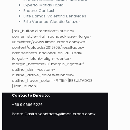
Experto: Matias Tapia
Enduro: Carl Lust
Elite Damas: Valentina Benavides
Elite Varones: Claudio Salazar
[mk_button dimension=»outline»
corner_style=»full_rounded» size=»large»
url=»https://www.timer-crono.com/wp-
content/uploads/2019/05/resultados-
campeonato-nacional-dh-2018.pdf»
target=»_blank» align=»center»
margin_bottom=»0″ margin_right=»0″
outline_skin=»custom»
outline_active_color=»#1bbc9b»
outline_hover_color=»#ffffff»]RESULTADOS
[/mk_button]
Contacto Directo:
+56 9 9666 5226
Pedro Castro <contacto@timer-crono.com>