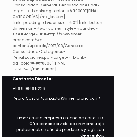
Consolidado-General-Penalizaciones.pdf»
target=»_blank» bg_color=»#ff0000″]FINAL
CATEGORÍAS[/mk_button]
[mk_padding_divider size=»50″][mk_button
dimension=»two» corner_style=»rounded»
size=»large» url=»http://www.timer-
crono.com/wp-
content/uploads/2017/08/Canotaje-
Consolidado-Categorias-
Penalizaciones.pdf» target=»_blank»
bg_color=»#ff0000″]FINAL
GENERAL[/mk_button]
Contacto Directo:
+56 9 9666 5226
Pedro Castro <contacto@timer-crono.com>
Timer es una empresa chilena de corte I+D.
Ofrecemos servicio de cronometraje
profesional, diseño de productos y logística
de eventos.