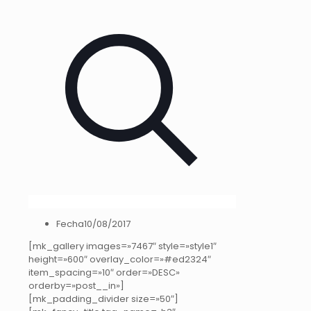
Fecha
10/08/2017
[mk_gallery images=»7467″ style=»style1″
height=»600″ overlay_color=»#ed2324″
item_spacing=»10″ order=»DESC»
orderby=»post__in»]
[mk_padding_divider size=»50″]