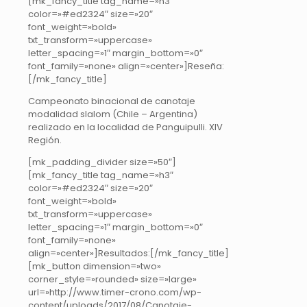
[mk_fancy_title tag_name=»h3″
color=»#ed2324″ size=»20″
font_weight=»bold»
txt_transform=»uppercase»
letter_spacing=»1″ margin_bottom=»0″
font_family=»none» align=»center»]Reseña:
[/mk_fancy_title]
Campeonato binacional de canotaje
modalidad slalom (Chile – Argentina)
realizado en la localidad de Panguipulli. XIV
Región.
[mk_padding_divider size=»50″]
[mk_fancy_title tag_name=»h3″
color=»#ed2324″ size=»20″
font_weight=»bold»
txt_transform=»uppercase»
letter_spacing=»1″ margin_bottom=»0″
font_family=»none»
align=»center»]Resultados:[/mk_fancy_title]
[mk_button dimension=»two»
corner_style=»rounded» size=»large»
url=»http://www.timer-crono.com/wp-
content/uploads/2017/08/Canotaje-